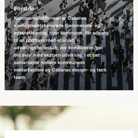
Forside
Kommuneplatformen er Cabanas
abonnementsbaserede hjemmeside- og
intranetløsning, hvor kommuner får adgang
til en platform med et unikt
udviklingsfælleskab, der kombinerer ‘gør
det selv’ med ekstern udvikling, i et tæt
samarbejde mellem kommunens
medarbejdere og Cabanas design- og tech
team.